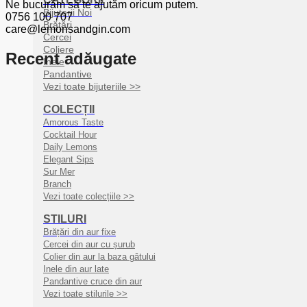
Ne bucurăm să te ajutăm oricum putem.
Bijuterii Noi
0756 100 707
Brățări
care@lemonsandgin.com
Cercei
Coliere
Recent adăugate
Inele
Pandantive
Vezi toate bijuteriile >>
COLECȚII
Amorous Taste
Cocktail Hour
Daily Lemons
Elegant Sips
Sur Mer
Branch
Vezi toate colecțiile >>
STILURI
Brățări din aur fixe
Cercei din aur cu șurub
Colier din aur la baza gâtului
Inele din aur late
Pandantive cruce din aur
Vezi toate stilurile >>