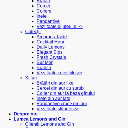
Brățări
Cercei
Coliere
Inele
Pandantive
Vezi toate bijuteriile >>
Colecții
Amorous Taste
Cocktail Hour
Daily Lemons
Elegant Sips
Fresh Crystals
Sur Mer
Branch
Vezi toate colecțiile >>
Stiluri
Brățări din aur fixe
Cercei din aur cu șurub
Colier din aur la baza gâtului
Inele din aur late
Pandantive cruce din aur
Vezi toate stilurile >>
Despre noi
Lumea Lemons and Gin
Clienții Lemons and Gin