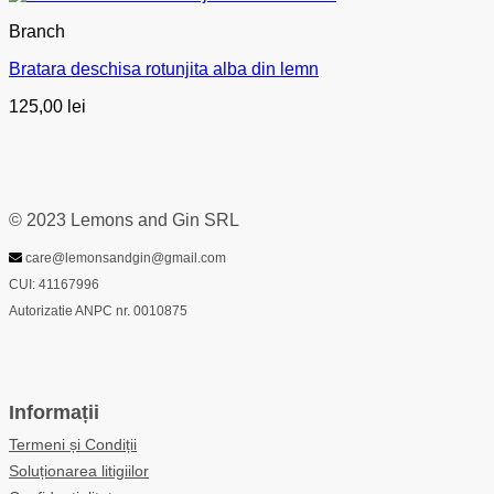
Branch
Bratara deschisa rotunjita alba din lemn
125,00
lei
© 2023 Lemons and Gin SRL
care@lemonsandgin@gmail.com
CUI: 41167996
Autorizatie ANPC nr. 0010875
Informații
Termeni și Condiții
Soluționarea litigiilor