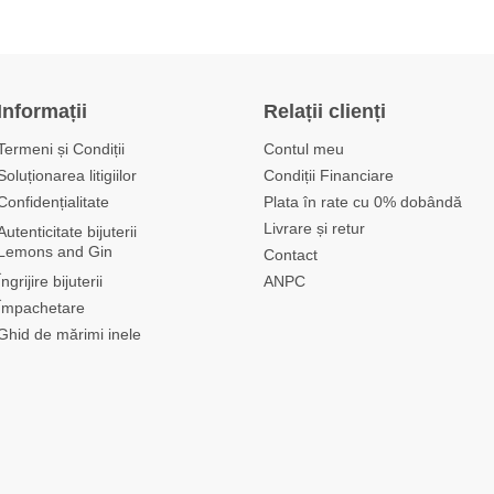
Informații
Relații clienți
Termeni și Condiții
Contul meu
Soluționarea litigiilor
Condiții Financiare
Confidențialitate
Plata în rate cu 0% dobândă
Livrare și retur
Autenticitate bijuterii
Lemons and Gin
Contact
Îngrijire bijuterii
ANPC
Împachetare
Ghid de mărimi inele