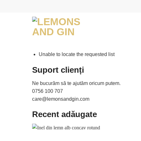
Skip
to
content
Unable to locate the requested list
Suport clienți
Ne bucurăm să te ajutăm oricum putem.
0756 100 707
care@lemonsandgin.com
Recent adăugate