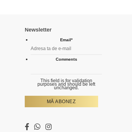
Newsletter
Email
*
Comments
This field is for validation
purposes and should be left
unchanged.