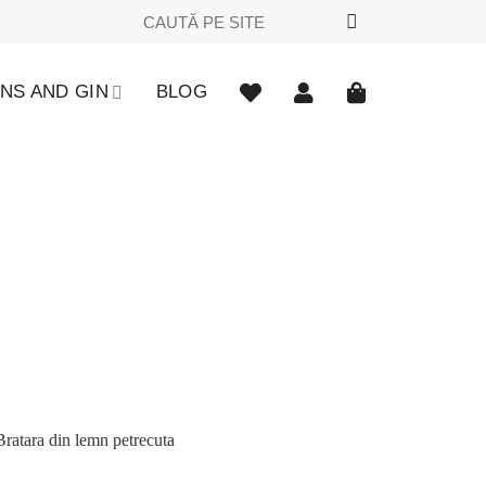
Caută
după:
NS AND GIN
BLOG