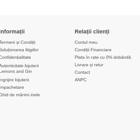
Informații
Relații clienți
Termeni și Condiții
Contul meu
Soluționarea litigiilor
Condiții Financiare
Confidențialitate
Plata în rate cu 0% dobândă
Livrare și retur
Autenticitate bijuterii
Lemons and Gin
Contact
Îngrijire bijuterii
ANPC
Împachetare
Ghid de mărimi inele