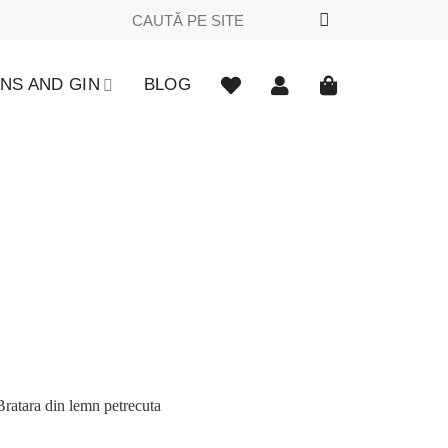
Caută
după:
NS AND GIN
BLOG