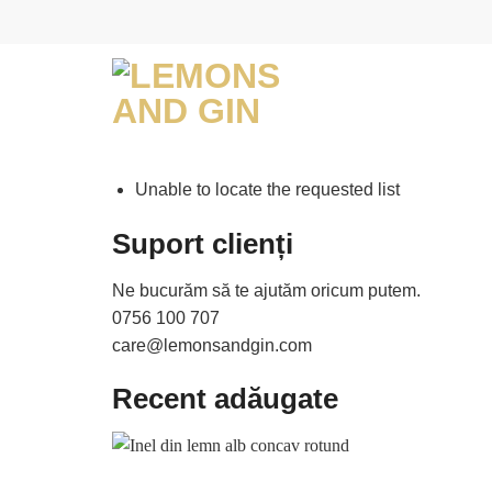
Skip
to
content
Unable to locate the requested list
Suport clienți
Ne bucurăm să te ajutăm oricum putem.
0756 100 707
care@lemonsandgin.com
Recent adăugate