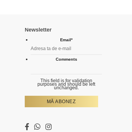
Newsletter
Email
*
Comments
This field is for validation
purposes and should be left
unchanged.