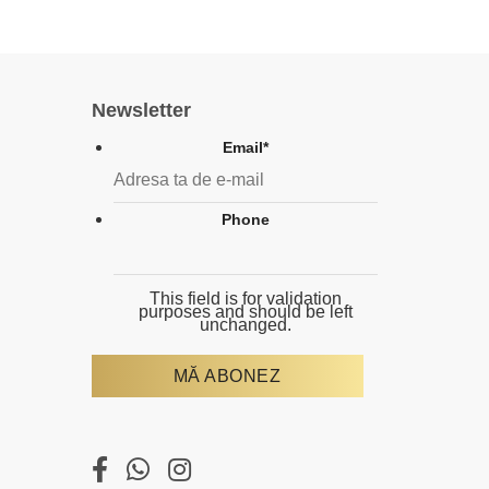
Newsletter
Email
*
Phone
This field is for validation
purposes and should be left
unchanged.