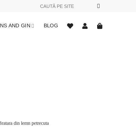
Caută
după:
NS AND GIN
BLOG