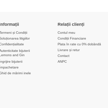
Informații
Relații clienți
Termeni și Condiții
Contul meu
Soluționarea litigiilor
Condiții Financiare
Confidențialitate
Plata în rate cu 0% dobândă
Livrare și retur
Autenticitate bijuterii
Lemons and Gin
Contact
Îngrijire bijuterii
ANPC
Împachetare
Ghid de mărimi inele