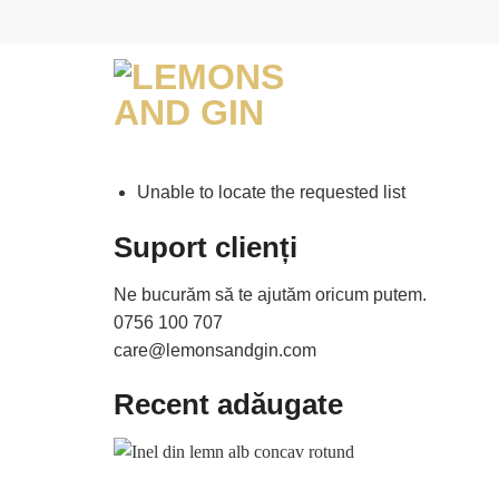
Skip
to
content
Unable to locate the requested list
Suport clienți
Ne bucurăm să te ajutăm oricum putem.
0756 100 707
care@lemonsandgin.com
Recent adăugate