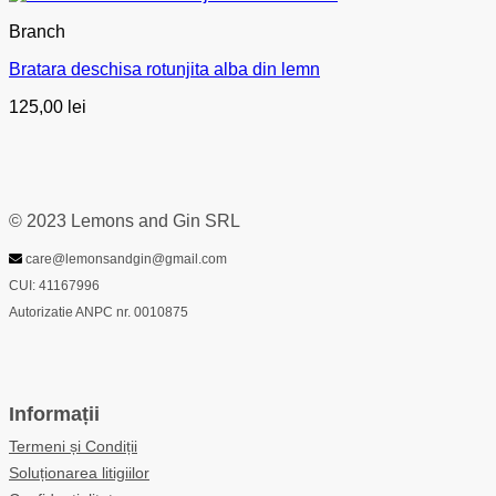
Branch
Bratara deschisa rotunjita alba din lemn
125,00
lei
© 2023 Lemons and Gin SRL
care@lemonsandgin@gmail.com
CUI: 41167996
Autorizatie ANPC nr. 0010875
Informații
Termeni și Condiții
Soluționarea litigiilor