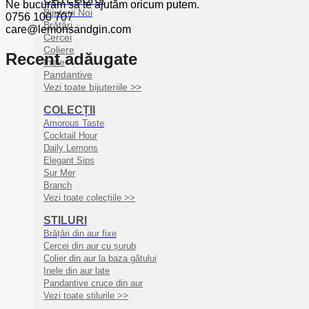
Ne bucurăm să te ajutăm oricum putem.
Bijuterii Noi
0756 100 707
Brățări
care@lemonsandgin.com
Cercei
Coliere
Recent adăugate
Inele
Pandantive
Vezi toate bijuteriile >>
COLECȚII
Amorous Taste
Cocktail Hour
Daily Lemons
Elegant Sips
Sur Mer
Branch
Vezi toate colecțiile >>
STILURI
Brățări din aur fixe
Cercei din aur cu șurub
Colier din aur la baza gâtului
Inele din aur late
Pandantive cruce din aur
Vezi toate stilurile >>