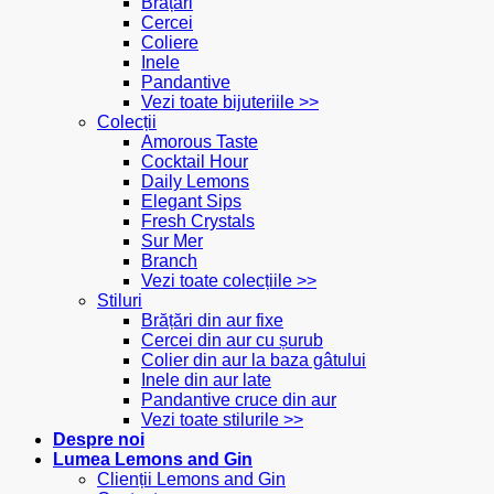
Brățări
Cercei
Coliere
Inele
Pandantive
Vezi toate bijuteriile >>
Colecții
Amorous Taste
Cocktail Hour
Daily Lemons
Elegant Sips
Fresh Crystals
Sur Mer
Branch
Vezi toate colecțiile >>
Stiluri
Brățări din aur fixe
Cercei din aur cu șurub
Colier din aur la baza gâtului
Inele din aur late
Pandantive cruce din aur
Vezi toate stilurile >>
Despre noi
Lumea Lemons and Gin
Clienții Lemons and Gin