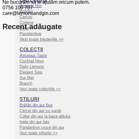
Ne bucurăm să te ajutăm oricum putem.
Bijuterii Noi
0756 100 707
Brățări
care@lemonsandgin.com
Cercei
Coliere
Recent adăugate
Inele
Pandantive
Vezi toate bijuteriile >>
COLECȚII
Amorous Taste
Cocktail Hour
Daily Lemons
Elegant Sips
Sur Mer
Branch
Vezi toate colecțiile >>
STILURI
Brățări din aur fixe
Cercei din aur cu șurub
Colier din aur la baza gâtului
Inele din aur late
Pandantive cruce din aur
Vezi toate stilurile >>