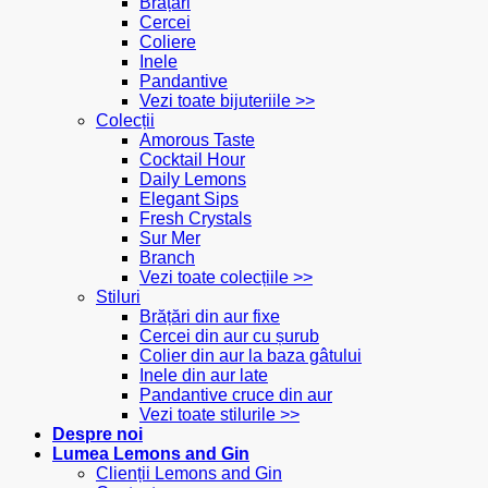
Brățări
Cercei
Coliere
Inele
Pandantive
Vezi toate bijuteriile >>
Colecții
Amorous Taste
Cocktail Hour
Daily Lemons
Elegant Sips
Fresh Crystals
Sur Mer
Branch
Vezi toate colecțiile >>
Stiluri
Brățări din aur fixe
Cercei din aur cu șurub
Colier din aur la baza gâtului
Inele din aur late
Pandantive cruce din aur
Vezi toate stilurile >>
Despre noi
Lumea Lemons and Gin
Clienții Lemons and Gin