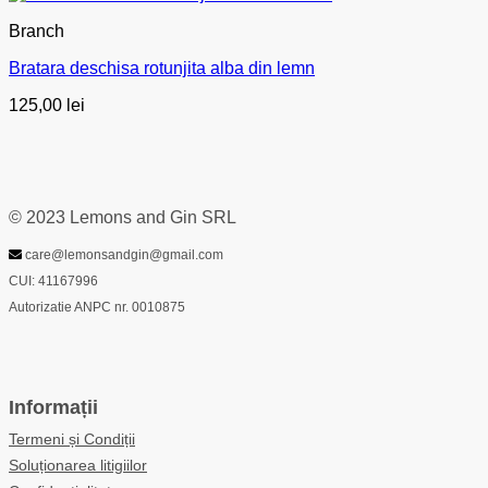
Branch
Bratara deschisa rotunjita alba din lemn
125,00
lei
© 2023 Lemons and Gin SRL
care@lemonsandgin@gmail.com
CUI: 41167996
Autorizatie ANPC nr. 0010875
Informații
Termeni și Condiții
Soluționarea litigiilor