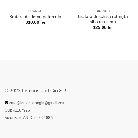
BRANCH
BRANCH
Bratara deschisa rotunjita
Bratara din lemn petrecuta
alba din lemn
310,00
lei
125,00
lei
© 2023 Lemons and Gin SRL
care@lemonsandgin@gmail.com
CUI: 41167996
Autorizatie ANPC nr. 0010875