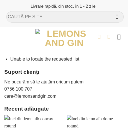
Skip
Livrare rapidă, din stoc, în 1 - 2 zile
to
Caută
content
după:
Unable to locate the requested list
Suport clienți
Ne bucurăm să te ajutăm oricum putem.
0756 100 707
care@lemonsandgin.com
Recent adăugate