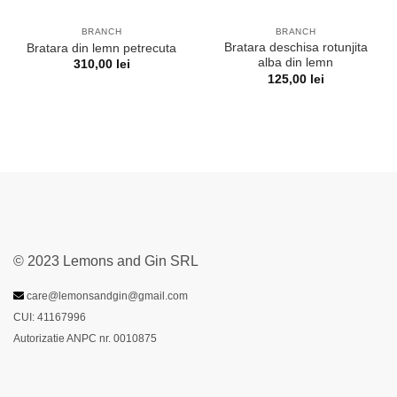
BRANCH
BRANCH
Bratara deschisa rotunjita
Bratara din lemn petrecuta
alba din lemn
310,00
lei
125,00
lei
© 2023 Lemons and Gin SRL
care@lemonsandgin@gmail.com
CUI: 41167996
Autorizatie ANPC nr. 0010875