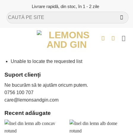
Skip
Livrare rapidă, din stoc, în 1 - 2 zile
to
Caută
content
după:
Unable to locate the requested list
Suport clienți
Ne bucurăm să te ajutăm oricum putem.
0756 100 707
care@lemonsandgin.com
Recent adăugate