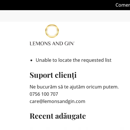
Comenz
Skip
to
content
Unable to locate the requested list
Suport clienți
Ne bucurăm să te ajutăm oricum putem.
0756 100 707
care@lemonsandgin.com
Recent adăugate