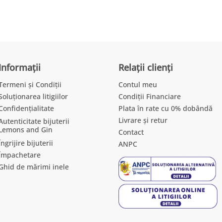
Informații
Relații clienți
Termeni și Condiții
Contul meu
Soluționarea litigiilor
Condiții Financiare
Confidențialitate
Plata în rate cu 0% dobândă
Livrare și retur
Autenticitate bijuterii
Lemons and Gin
Contact
Îngrijire bijuterii
ANPC
Împachetare
Ghid de mărimi inele