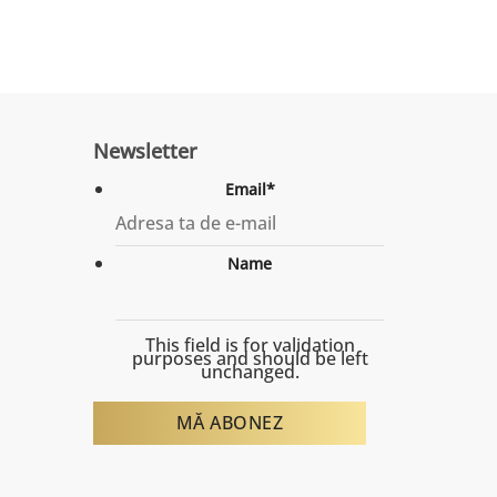
Newsletter
Email
*
Name
This field is for validation
purposes and should be left
unchanged.