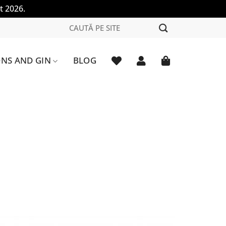
t 2026.
Caută
după:
NS AND GIN
BLOG