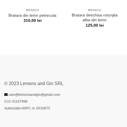
BRANCH
BRANCH
Bratara deschisa rotunjita
Bratara din lemn petrecuta
alba din lemn
310,00
lei
125,00
lei
© 2023 Lemons and Gin SRL
care@lemonsandgin@gmail.com
CUI: 41167996
Autorizatie ANPC nr. 0010875