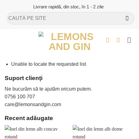
Skip
Livrare rapidă, din stoc, în 1 - 2 zile
to
Caută
content
după:
Unable to locate the requested list
Suport clienți
Ne bucurăm să te ajutăm oricum putem.
0756 100 707
care@lemonsandgin.com
Recent adăugate