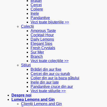
Brățări
Cercei
Coliere
Inele
Pandantive
Vezi toate bijuteriile >>
Colecții
Amorous Taste
Cocktail Hour
Daily Lemons
Elegant Sips
Fresh Crystals
Sur Mer
Branch
Vezi toate colecțiile >>
Stiluri
Brățări din aur fixe
Cercei din aur cu șurub
Colier din aur la baza gâtului
Inele din aur late
Pandantive cruce din aur
Vezi toate stilurile >>
Despre noi
Lumea Lemons and Gin
Clienții Lemons and Gin