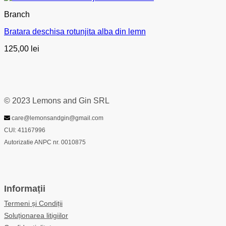
Branch
Bratara deschisa rotunjita alba din lemn
125,00
lei
© 2023 Lemons and Gin SRL
care@lemonsandgin@gmail.com
CUI: 41167996
Autorizatie ANPC nr. 0010875
Informații
Termeni și Condiții
Soluționarea litigiilor