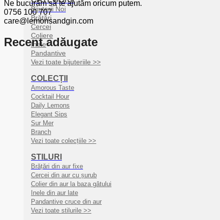
Ne bucurăm să te ajutăm oricum putem.
Bijuterii Noi
0756 100 707
Brățări
care@lemonsandgin.com
Cercei
Coliere
Recent adăugate
Inele
Pandantive
Vezi toate bijuteriile >>
COLECȚII
Amorous Taste
Cocktail Hour
Daily Lemons
Elegant Sips
Sur Mer
Branch
Vezi toate colecțiile >>
STILURI
Brățări din aur fixe
Cercei din aur cu șurub
Colier din aur la baza gâtului
Inele din aur late
Pandantive cruce din aur
Vezi toate stilurile >>