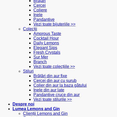
Brățări
Cercei
Coliere
Inele
Pandantive
Vezi toate bijuteriile >>
Colecții
Amorous Taste
Cocktail Hour
Daily Lemons
Elegant Sips
Fresh Crystals
Sur Mer
Branch
Vezi toate colecțiile >>
Stiluri
Brățări din aur fixe
Cercei din aur cu șurub
Colier din aur la baza gâtului
Inele din aur late
Pandantive cruce din aur
Vezi toate stilurile >>
Despre noi
Lumea Lemons and Gin
Clienții Lemons and Gin