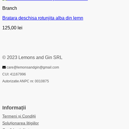
Branch
Bratara deschisa rotunjita alba din lemn
125,00
lei
© 2023 Lemons and Gin SRL
care@lemonsandgin@gmail.com
CUI: 41167996
Autorizatie ANPC nr. 0010875
Informații
Termeni și Condiții
Soluționarea litigiilor