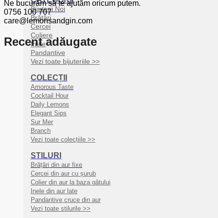
Ne bucurăm să te ajutăm oricum putem.
Bijuterii Noi
0756 100 707
Brățări
care@lemonsandgin.com
Cercei
Coliere
Recent adăugate
Inele
Pandantive
Vezi toate bijuteriile >>
COLECȚII
Amorous Taste
Cocktail Hour
Daily Lemons
Elegant Sips
Sur Mer
Branch
Vezi toate colecțiile >>
STILURI
Brățări din aur fixe
Cercei din aur cu șurub
Colier din aur la baza gâtului
Inele din aur late
Pandantive cruce din aur
Vezi toate stilurile >>