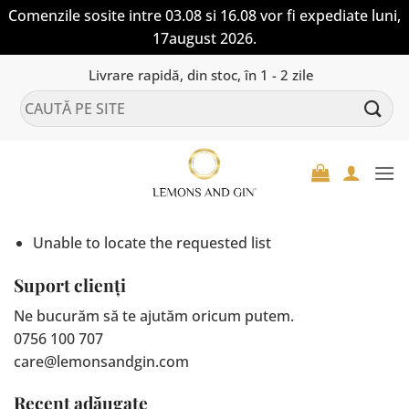
Comenzile sosite intre 03.08 si 16.08 vor fi expediate luni,
17august 2026.
Skip
Livrare rapidă, din stoc, în 1 - 2 zile
to
Caută
content
după:
Unable to locate the requested list
Suport clienți
Ne bucurăm să te ajutăm oricum putem.
0756 100 707
care@lemonsandgin.com
Recent adăugate