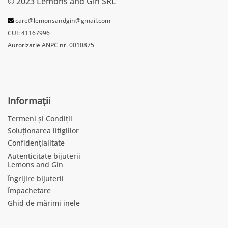
© 2023 Lemons and Gin SRL
care@lemonsandgin@gmail.com
CUI: 41167996
Autorizatie ANPC nr. 0010875
Informații
Termeni și Condiții
Soluționarea litigiilor
Confidențialitate
Autenticitate bijuterii
Lemons and Gin
Îngrijire bijuterii
Împachetare
Ghid de mărimi inele