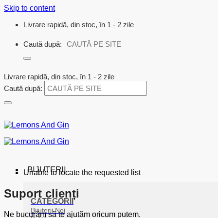
Skip to content
Livrare rapidă, din stoc, în 1 - 2 zile
Caută după:
Livrare rapidă, din stoc, în 1 - 2 zile
Caută după:
BIJUTERII
Unable to locate the requested list
Suport clienți
CATEGORII
Bijuterii Noi
Ne bucurăm să te ajutăm oricum putem.