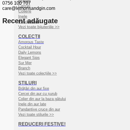
Brățări
0756 100 707
Cercei
care@lemonsandgin.com
Coliere
Inele
Recent adăugate
Pandantive
Vezi toate bijuteriile >>
COLECȚII
Amorous Taste
Cocktail Hour
Daily Lemons
Elegant Sips
Sur Mer
Branch
Vezi toate colecțiile >>
STILURI
Brățări din aur fixe
Cercei din aur cu șurub
Colier din aur la baza gâtului
Inele din aur late
Pandantive cruce din aur
Vezi toate stilurile >>
REDUCERI FESTIVE!