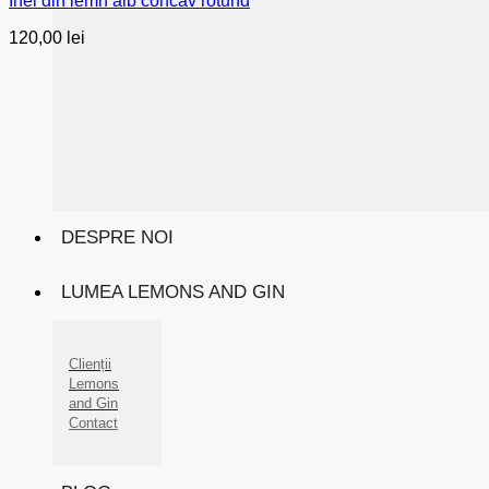
Inel din lemn alb concav rotund
120,00
lei
DESPRE NOI
LUMEA LEMONS AND GIN
Clienții
Lemons
and Gin
Contact