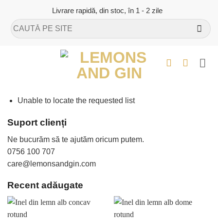
Skip
Livrare rapidă, din stoc, în 1 - 2 zile
to
Caută
content
după:
Unable to locate the requested list
Suport clienți
Ne bucurăm să te ajutăm oricum putem.
0756 100 707
care@lemonsandgin.com
Recent adăugate