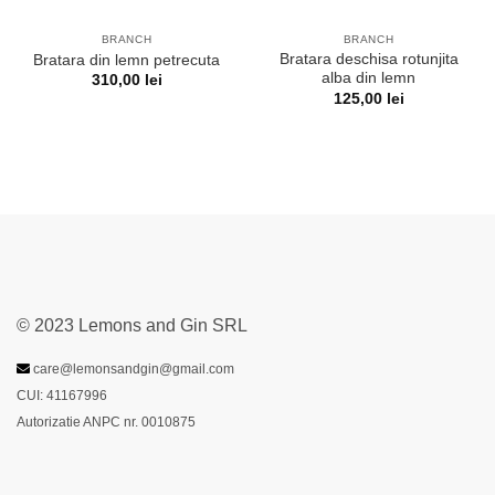
BRANCH
BRANCH
Bratara deschisa rotunjita
Bratara din lemn petrecuta
alba din lemn
310,00
lei
125,00
lei
© 2023 Lemons and Gin SRL
care@lemonsandgin@gmail.com
CUI: 41167996
Autorizatie ANPC nr. 0010875