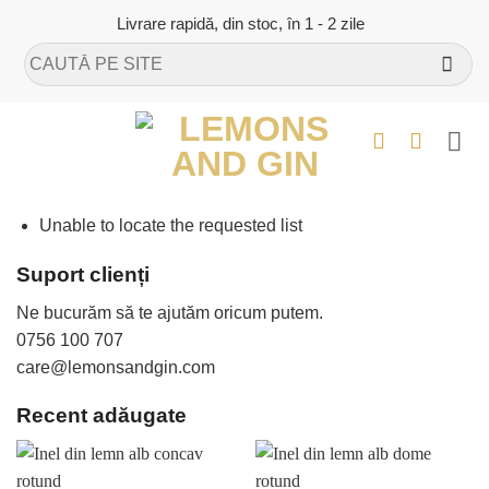
Skip
Livrare rapidă, din stoc, în 1 - 2 zile
to
Caută
content
după:
Unable to locate the requested list
Suport clienți
Ne bucurăm să te ajutăm oricum putem.
0756 100 707
care@lemonsandgin.com
Recent adăugate