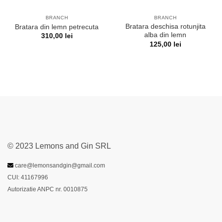
BRANCH
BRANCH
Bratara deschisa rotunjita
Bratara din lemn petrecuta
alba din lemn
310,00
lei
125,00
lei
© 2023 Lemons and Gin SRL
care@lemonsandgin@gmail.com
CUI: 41167996
Autorizatie ANPC nr. 0010875