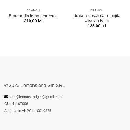
BRANCH
BRANCH
Bratara deschisa rotunjita
Bratara din lemn petrecuta
alba din lemn
310,00
lei
125,00
lei
© 2023 Lemons and Gin SRL
care@lemonsandgin@gmail.com
CUI: 41167996
Autorizatie ANPC nr. 0010875