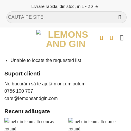
Skip
Livrare rapidă, din stoc, în 1 - 2 zile
to
Caută
content
după:
Unable to locate the requested list
Suport clienți
Ne bucurăm să te ajutăm oricum putem.
0756 100 707
care@lemonsandgin.com
Recent adăugate