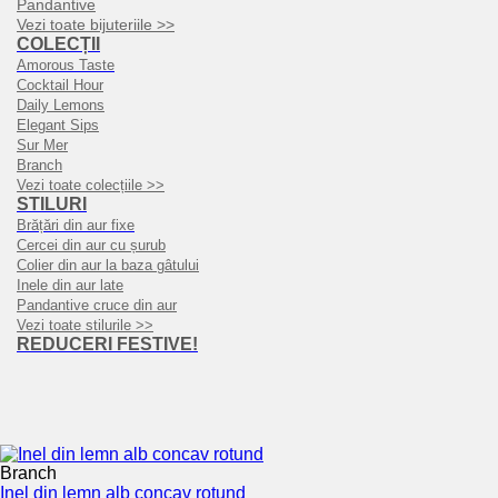
Pandantive
Vezi toate bijuteriile >>
COLECȚII
Amorous Taste
Cocktail Hour
Daily Lemons
Elegant Sips
Sur Mer
Branch
Vezi toate colecțiile >>
STILURI
Brățări din aur fixe
Cercei din aur cu șurub
Colier din aur la baza gâtului
Inele din aur late
Pandantive cruce din aur
Vezi toate stilurile >>
REDUCERI FESTIVE!
Branch
Inel din lemn alb concav rotund