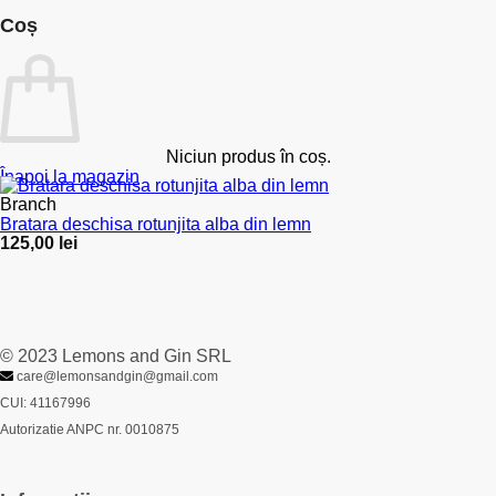
Coș
Niciun produs în coș.
Înapoi la magazin
Branch
Bratara deschisa rotunjita alba din lemn
125,00
lei
© 2023 Lemons and Gin SRL
care@lemonsandgin@gmail.com
CUI: 41167996
Autorizatie ANPC nr. 0010875