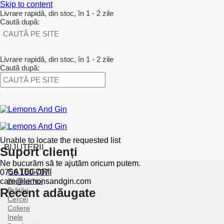
Skip to content
Livrare rapidă, din stoc, în 1 - 2 zile
Caută după:
Livrare rapidă, din stoc, în 1 - 2 zile
Caută după:
Unable to locate the requested list
BIJUTERII
Suport clienți
Ne bucurăm să te ajutăm oricum putem.
CATEGORII
0756 100 707
care@lemonsandgin.com
Bijuterii Noi
Recent adăugate
Brățări
Cercei
Coliere
Inele