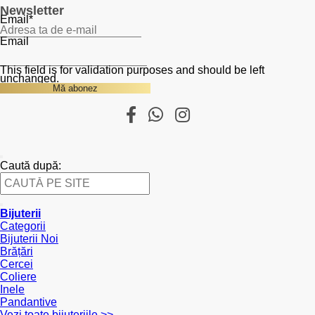
Newsletter
Email
*
Email
This field is for validation purposes and should be left
unchanged.
Caută după:
Bijuterii
Categorii
Bijuterii Noi
Brățări
Cercei
Coliere
Inele
Pandantive
Vezi toate bijuteriile >>