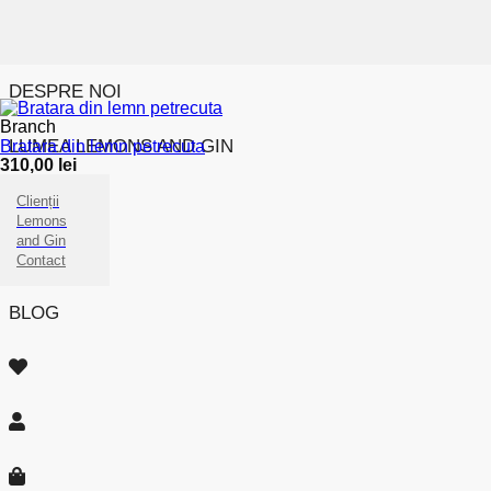
DESPRE NOI
Branch
LUMEA LEMONS AND GIN
Bratara din lemn petrecuta
310,00
lei
Clienții
Lemons
and Gin
Contact
BLOG