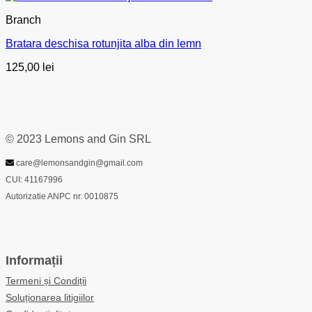
Branch
Bratara deschisa rotunjita alba din lemn
125,00
lei
© 2023 Lemons and Gin SRL
care@lemonsandgin@gmail.com
CUI: 41167996
Autorizatie ANPC nr. 0010875
Informații
Termeni și Condiții
Soluționarea litigiilor