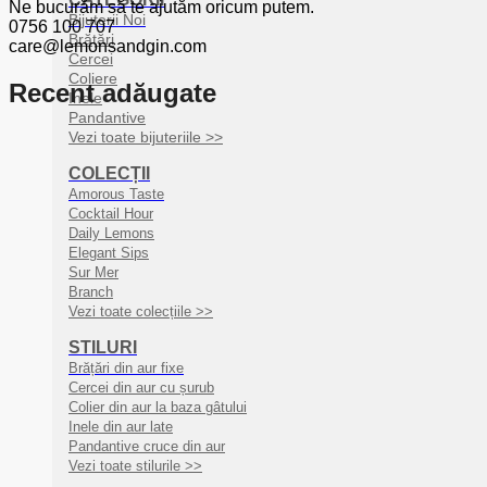
Ne bucurăm să te ajutăm oricum putem.
Bijuterii Noi
0756 100 707
Brățări
care@lemonsandgin.com
Cercei
Coliere
Recent adăugate
Inele
Pandantive
Vezi toate bijuteriile >>
COLECȚII
Amorous Taste
Cocktail Hour
Daily Lemons
Elegant Sips
Sur Mer
Branch
Vezi toate colecțiile >>
STILURI
Brățări din aur fixe
Cercei din aur cu șurub
Colier din aur la baza gâtului
Inele din aur late
Pandantive cruce din aur
Vezi toate stilurile >>