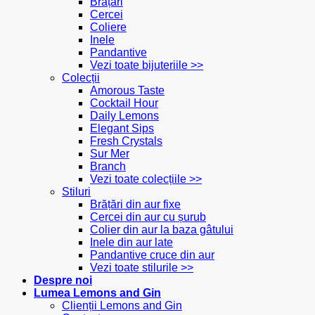
Brățări
Cercei
Coliere
Inele
Pandantive
Vezi toate bijuteriile >>
Colecții
Amorous Taste
Cocktail Hour
Daily Lemons
Elegant Sips
Fresh Crystals
Sur Mer
Branch
Vezi toate colecțiile >>
Stiluri
Brățări din aur fixe
Cercei din aur cu șurub
Colier din aur la baza gâtului
Inele din aur late
Pandantive cruce din aur
Vezi toate stilurile >>
Despre noi
Lumea Lemons and Gin
Clienții Lemons and Gin