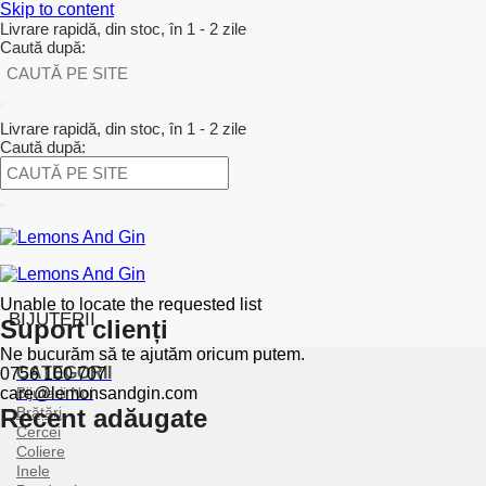
Skip to content
Livrare rapidă, din stoc, în 1 - 2 zile
Caută după:
Livrare rapidă, din stoc, în 1 - 2 zile
Caută după:
Unable to locate the requested list
BIJUTERII
Suport clienți
Ne bucurăm să te ajutăm oricum putem.
CATEGORII
0756 100 707
care@lemonsandgin.com
Bijuterii Noi
Recent adăugate
Brățări
Cercei
Coliere
Inele