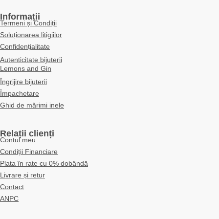
Informații
Termeni și Condiții
Soluționarea litigiilor
Confidențialitate
Autenticitate bijuterii
Lemons and Gin
Îngrijire bijuterii
Împachetare
Ghid de mărimi inele
Relații clienți
Contul meu
Condiții Financiare
Plata în rate cu 0% dobândă
Livrare și retur
Contact
ANPC