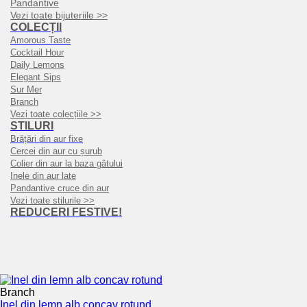
Pandantive
Vezi toate bijuteriile >>
COLECȚII
Amorous Taste
Cocktail Hour
Daily Lemons
Elegant Sips
Sur Mer
Branch
Vezi toate colecțiile >>
STILURI
Brățări din aur fixe
Cercei din aur cu șurub
Colier din aur la baza gâtului
Inele din aur late
Pandantive cruce din aur
Vezi toate stilurile >>
REDUCERI FESTIVE!
Branch
Inel din lemn alb concav rotund