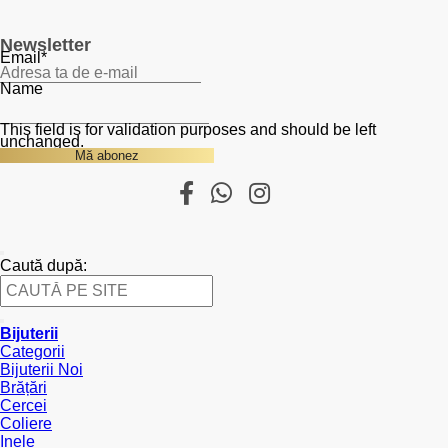
Newsletter
Email
*
Name
This field is for validation purposes and should be left
unchanged.
Caută după:
Bijuterii
Categorii
Bijuterii Noi
Brățări
Cercei
Coliere
Inele