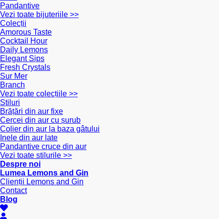
Pandantive
Vezi toate bijuteriile >>
Colecții
Amorous Taste
Cocktail Hour
Daily Lemons
Elegant Sips
Fresh Crystals
Sur Mer
Branch
Vezi toate colecțiile >>
Stiluri
Brățări din aur fixe
Cercei din aur cu șurub
Colier din aur la baza gâtului
Inele din aur late
Pandantive cruce din aur
Vezi toate stilurile >>
Despre noi
Lumea Lemons and Gin
Clienții Lemons and Gin
Contact
Blog