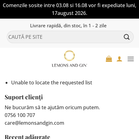
Comenzile sosite intre 03.08 si 16.08 vor fi expediate luni,
17august 2026.
Skip
Livrare rapidă, din stoc, în 1 - 2 zile
to
Caută
content
după:
Unable to locate the requested list
Suport clienți
Ne bucurăm să te ajutăm oricum putem.
0756 100 707
care@lemonsandgin.com
Recent adăugate