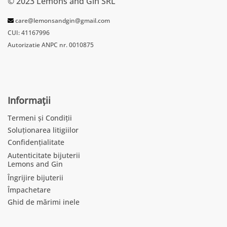
© 2023 Lemons and Gin SRL
care@lemonsandgin@gmail.com
CUI: 41167996
Autorizatie ANPC nr. 0010875
Informații
Termeni și Condiții
Soluționarea litigiilor
Confidențialitate
Autenticitate bijuterii
Lemons and Gin
Îngrijire bijuterii
Împachetare
Ghid de mărimi inele