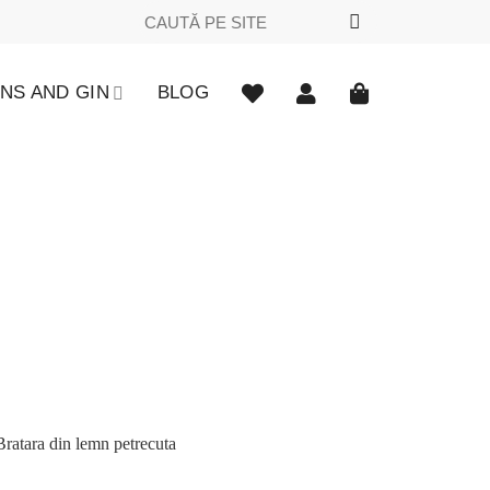
Caută
după:
NS AND GIN
BLOG