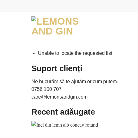
Skip
to
content
Unable to locate the requested list
Suport clienți
Ne bucurăm să te ajutăm oricum putem.
0756 100 707
care@lemonsandgin.com
Recent adăugate