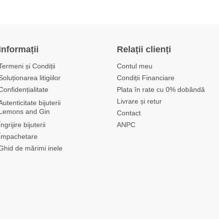
Informații
Relații clienți
Termeni și Condiții
Contul meu
Soluționarea litigiilor
Condiții Financiare
Confidențialitate
Plata în rate cu 0% dobândă
Livrare și retur
Autenticitate bijuterii
Lemons and Gin
Contact
Îngrijire bijuterii
ANPC
Împachetare
Ghid de mărimi inele