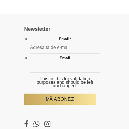
Newsletter
Email
*
Email
This field is for validation
purposes and should be left
unchanged.