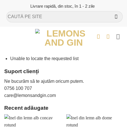
Skip
Livrare rapidă, din stoc, în 1 - 2 zile
to
Caută
content
după:
Unable to locate the requested list
Suport clienți
Ne bucurăm să te ajutăm oricum putem.
0756 100 707
care@lemonsandgin.com
Recent adăugate