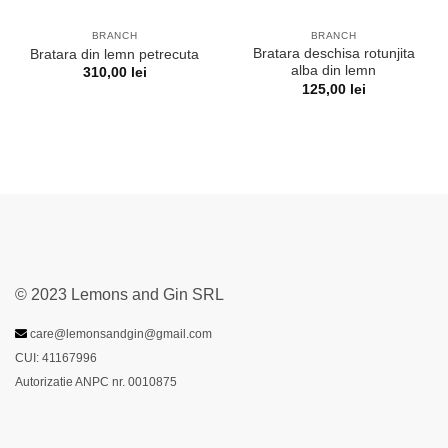
BRANCH
BRANCH
Bratara deschisa rotunjita
Bratara din lemn petrecuta
alba din lemn
310,00
lei
125,00
lei
© 2023 Lemons and Gin SRL
care@lemonsandgin@gmail.com
CUI: 41167996
Autorizatie ANPC nr. 0010875