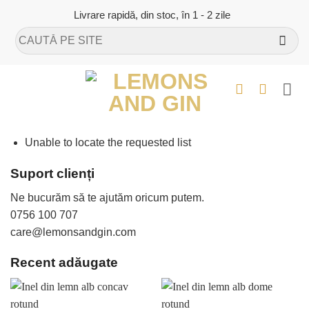
Skip
Livrare rapidă, din stoc, în 1 - 2 zile
to
Caută
content
după:
Unable to locate the requested list
Suport clienți
Ne bucurăm să te ajutăm oricum putem.
0756 100 707
care@lemonsandgin.com
Recent adăugate