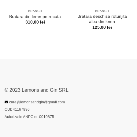
BRANCH
BRANCH
Bratara deschisa rotunjita
Bratara din lemn petrecuta
alba din lemn
310,00
lei
125,00
lei
© 2023 Lemons and Gin SRL
care@lemonsandgin@gmail.com
CUI: 41167996
Autorizatie ANPC nr. 0010875