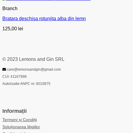
Branch
Bratara deschisa rotunjita alba din lemn
125,00
lei
© 2023 Lemons and Gin SRL
care@lemonsandgin@gmail.com
CUI: 41167996
Autorizatie ANPC nr. 0010875
Informații
Termeni și Condiții
Soluționarea litigiilor