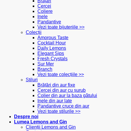
Brățări
Cercei
Coliere
Inele
Pandantive
Vezi toate bijuteriile >>
Colecții
Amorous Taste
Cocktail Hour
Daily Lemons
Elegant Sips
Fresh Crystals
Sur Mer
Branch
Vezi toate colecțiile >>
Stiluri
Brățări din aur fixe
Cercei din aur cu șurub
Colier din aur la baza gâtului
Inele din aur late
Pandantive cruce din aur
Vezi toate stilurile >>
Despre noi
Lumea Lemons and Gin
Clienții Lemons and Gin