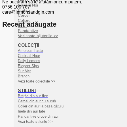
Ne bucurăm să te ajutăm oricum putem.
Bijuterii Noi
0756 100 707
Brățări
care@lemonsandgin.com
Cercei
Coliere
Recent adăugate
Inele
Pandantive
Vezi toate bijuteriile >>
COLECȚII
Amorous Taste
Cocktail Hour
Daily Lemons
Elegant Sips
Sur Mer
Branch
Vezi toate colecțiile >>
STILURI
Brățări din aur fixe
Cercei din aur cu șurub
Colier din aur la baza gâtului
Inele din aur late
Pandantive cruce din aur
Vezi toate stilurile >>