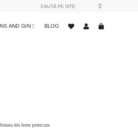
Caută
după:
NS AND GIN
BLOG