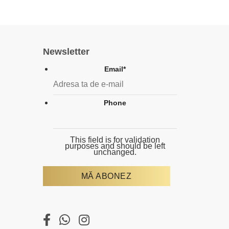
Newsletter
Email
*
Phone
This field is for validation
purposes and should be left
unchanged.