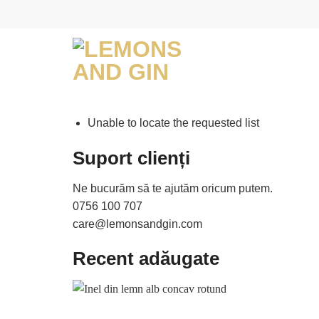
Skip
to
content
Unable to locate the requested list
Suport clienți
Ne bucurăm să te ajutăm oricum putem.
0756 100 707
care@lemonsandgin.com
Recent adăugate