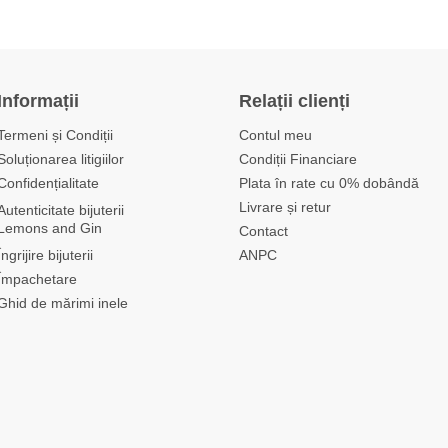
Informații
Relații clienți
Termeni și Condiții
Contul meu
Soluționarea litigiilor
Condiții Financiare
Confidențialitate
Plata în rate cu 0% dobândă
Livrare și retur
Autenticitate bijuterii
Lemons and Gin
Contact
Îngrijire bijuterii
ANPC
Împachetare
Ghid de mărimi inele