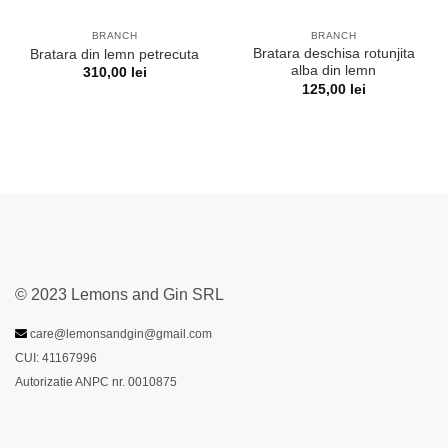
BRANCH
BRANCH
Bratara deschisa rotunjita
Bratara din lemn petrecuta
alba din lemn
310,00
lei
125,00
lei
© 2023 Lemons and Gin SRL
care@lemonsandgin@gmail.com
CUI: 41167996
Autorizatie ANPC nr. 0010875