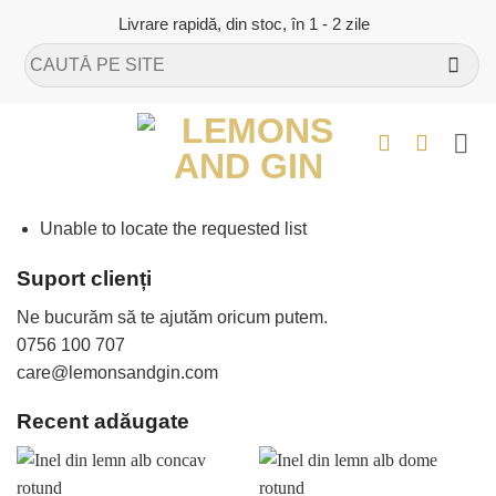
Skip
Livrare rapidă, din stoc, în 1 - 2 zile
to
Caută
content
după:
Unable to locate the requested list
Suport clienți
Ne bucurăm să te ajutăm oricum putem.
0756 100 707
care@lemonsandgin.com
Recent adăugate