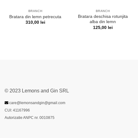
BRANCH
BRANCH
Bratara deschisa rotunjita
Bratara din lemn petrecuta
alba din lemn
310,00
lei
125,00
lei
© 2023 Lemons and Gin SRL
care@lemonsandgin@gmail.com
CUI: 41167996
Autorizatie ANPC nr. 0010875