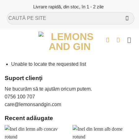
Skip
Livrare rapidă, din stoc, în 1 - 2 zile
to
Caută
content
după:
Unable to locate the requested list
Suport clienți
Ne bucurăm să te ajutăm oricum putem.
0756 100 707
care@lemonsandgin.com
Recent adăugate