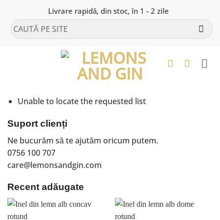
Skip
Livrare rapidă, din stoc, în 1 - 2 zile
to
Caută
content
după:
Unable to locate the requested list
Suport clienți
Ne bucurăm să te ajutăm oricum putem.
0756 100 707
care@lemonsandgin.com
Recent adăugate