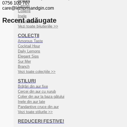
Brățări
0756 100 707
Cercei
care@lemonsandgin.com
Coliere
Inele
Recent adăugate
Pandantive
Vezi toate bijuteriile >>
COLECȚII
Amorous Taste
Cocktail Hour
Daily Lemons
Elegant Sips
Sur Mer
Branch
Vezi toate colecțiile >>
STILURI
Brățări din aur fixe
Cercei din aur cu șurub
Colier din aur la baza gâtului
Inele din aur late
Pandantive cruce din aur
Vezi toate stilurile >>
REDUCERI FESTIVE!