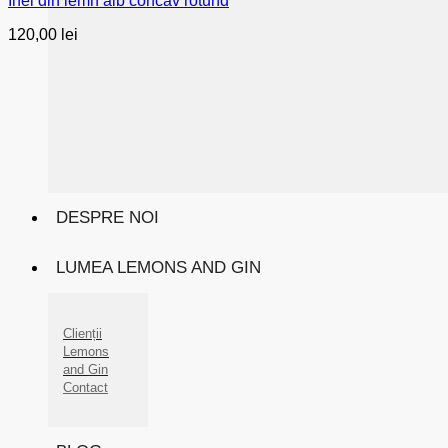
Inel din lemn alb concav rotund
120,00
lei
DESPRE NOI
LUMEA LEMONS AND GIN
Clienții
Lemons
and Gin
Contact