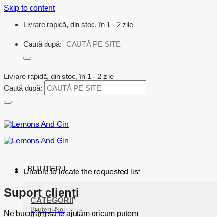
Skip to content
Livrare rapidă, din stoc, în 1 - 2 zile
Caută după:
Livrare rapidă, din stoc, în 1 - 2 zile
Caută după:
BIJUTERII
Unable to locate the requested list
Suport clienți
CATEGORII
Bijuterii Noi
Ne bucurăm să te ajutăm oricum putem.