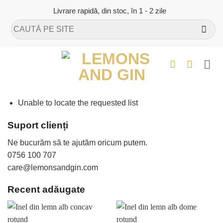
Skip
Livrare rapidă, din stoc, în 1 - 2 zile
to
Caută
content
după:
Unable to locate the requested list
Suport clienți
Ne bucurăm să te ajutăm oricum putem.
0756 100 707
care@lemonsandgin.com
Recent adăugate