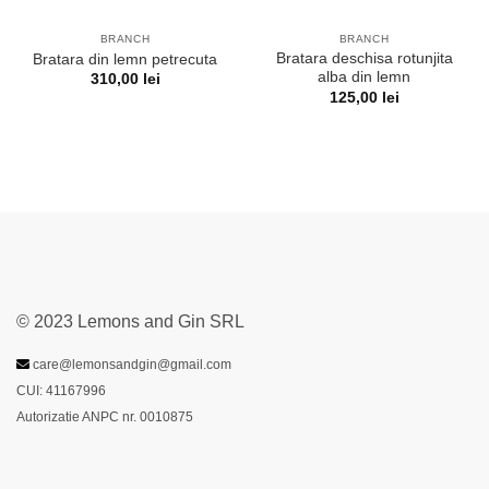
BRANCH
BRANCH
Bratara deschisa rotunjita
Bratara din lemn petrecuta
alba din lemn
310,00
lei
125,00
lei
© 2023 Lemons and Gin SRL
care@lemonsandgin@gmail.com
CUI: 41167996
Autorizatie ANPC nr. 0010875