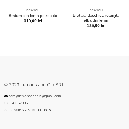
BRANCH
BRANCH
Bratara deschisa rotunjita
Bratara din lemn petrecuta
alba din lemn
310,00
lei
125,00
lei
© 2023 Lemons and Gin SRL
care@lemonsandgin@gmail.com
CUI: 41167996
Autorizatie ANPC nr. 0010875