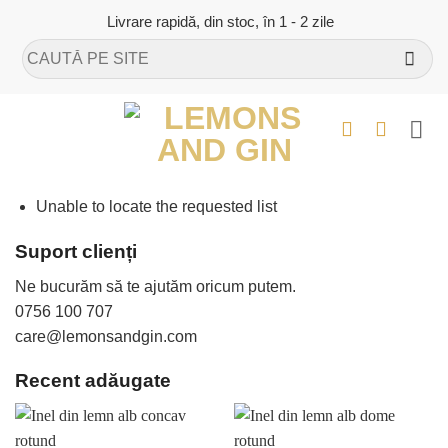
Skip
Livrare rapidă, din stoc, în 1 - 2 zile
to
Caută
content
după:
Unable to locate the requested list
Suport clienți
Ne bucurăm să te ajutăm oricum putem.
0756 100 707
care@lemonsandgin.com
Recent adăugate