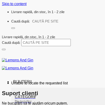
Skip to content
Livrare rapidă, din stoc, în 1 - 2 zile
Caută după:
Livrare rapidă, din stoc, în 1 - 2 zile
Caută după:
BIJUTERII
Unable to locate the requested list
Suport clienți
CATEGORII
Bijuterii Noi
Ne bucurăm să te ajutăm oricum putem.