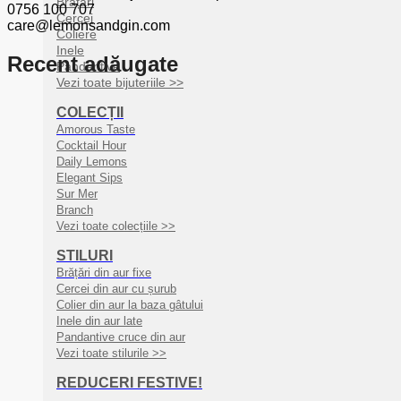
Brățări
0756 100 707
Cercei
care@lemonsandgin.com
Coliere
Inele
Recent adăugate
Pandantive
Vezi toate bijuteriile >>
COLECȚII
Amorous Taste
Cocktail Hour
Daily Lemons
Elegant Sips
Sur Mer
Branch
Vezi toate colecțiile >>
STILURI
Brățări din aur fixe
Cercei din aur cu șurub
Colier din aur la baza gâtului
Inele din aur late
Pandantive cruce din aur
Vezi toate stilurile >>
REDUCERI FESTIVE!