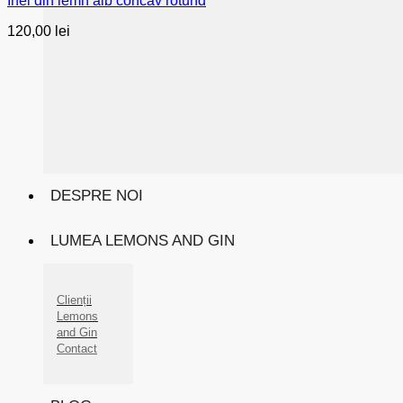
Inel din lemn alb concav rotund
120,00
lei
DESPRE NOI
LUMEA LEMONS AND GIN
Clienții
Lemons
and Gin
Contact