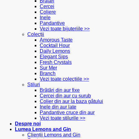
Brățări
Cercei
Coliere
Inele
Pandantive
Vezi toate bijuteriile >>
Colecții
Amorous Taste
Cocktail Hour
Daily Lemons
Elegant Sips
Fresh Crystals
Sur Mer
Branch
Vezi toate colecțiile >>
Stiluri
Brățări din aur fixe
Cercei din aur cu șurub
Colier din aur la baza gâtului
Inele din aur late
Pandantive cruce din aur
Vezi toate stilurile >>
Despre noi
Lumea Lemons and Gin
Clienții Lemons and Gin