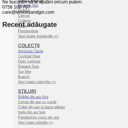
Ne bucurăm să te ajutăm oricum putem.
Bijuterii Noi
0756 100 707
Brățări
care@lemonsandgin.com
Cercei
Coliere
Recent adăugate
Inele
Pandantive
Vezi toate bijuteriile >>
COLECȚII
Amorous Taste
Cocktail Hour
Daily Lemons
Elegant Sips
Sur Mer
Branch
Vezi toate colecțiile >>
STILURI
Brățări din aur fixe
Cercei din aur cu șurub
Colier din aur la baza gâtului
Inele din aur late
Pandantive cruce din aur
Vezi toate stilurile >>