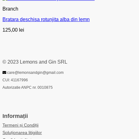
Branch
Bratara deschisa rotunjita alba din lemn
125,00
lei
© 2023 Lemons and Gin SRL
care@lemonsandgin@gmail.com
CUI: 41167996
Autorizatie ANPC nr. 0010875
Informații
Termeni și Condiții
Soluționarea litigiilor