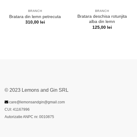
BRANCH
BRANCH
Bratara deschisa rotunjita
Bratara din lemn petrecuta
alba din lemn
310,00
lei
125,00
lei
© 2023 Lemons and Gin SRL
care@lemonsandgin@gmail.com
CUI: 41167996
Autorizatie ANPC nr. 0010875