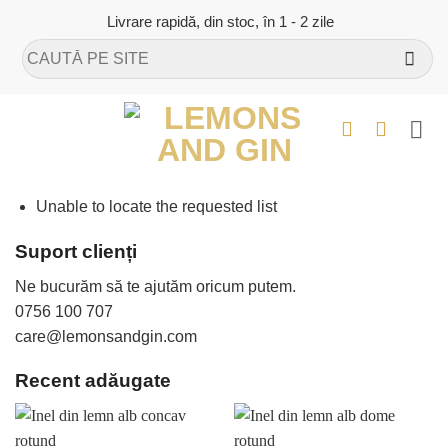
Skip
Livrare rapidă, din stoc, în 1 - 2 zile
to
Caută
content
după:
Unable to locate the requested list
Suport clienți
Ne bucurăm să te ajutăm oricum putem.
0756 100 707
care@lemonsandgin.com
Recent adăugate