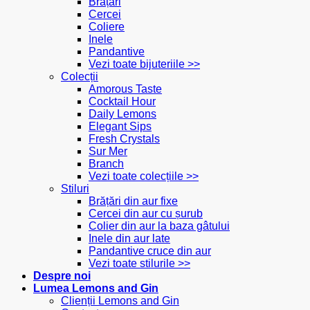
Brățări
Cercei
Coliere
Inele
Pandantive
Vezi toate bijuteriile >>
Colecții
Amorous Taste
Cocktail Hour
Daily Lemons
Elegant Sips
Fresh Crystals
Sur Mer
Branch
Vezi toate colecțiile >>
Stiluri
Brățări din aur fixe
Cercei din aur cu șurub
Colier din aur la baza gâtului
Inele din aur late
Pandantive cruce din aur
Vezi toate stilurile >>
Despre noi
Lumea Lemons and Gin
Clienții Lemons and Gin