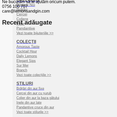
Ne bucurăm să te ajutăm oricum putem.
Bijuterii Noi
0756 100 707
Brățări
care@lemonsandgin.com
Cercei
Coliere
Recent adăugate
Inele
Pandantive
Vezi toate bijuteriile >>
COLECȚII
Amorous Taste
Cocktail Hour
Daily Lemons
Elegant Sips
Sur Mer
Branch
Vezi toate colecțiile >>
STILURI
Brățări din aur fixe
Cercei din aur cu șurub
Colier din aur la baza gâtului
Inele din aur late
Pandantive cruce din aur
Vezi toate stilurile >>