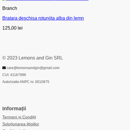
Branch
Bratara deschisa rotunjita alba din lemn
125,00
lei
© 2023 Lemons and Gin SRL
care@lemonsandgin@gmail.com
CUI: 41167996
Autorizatie ANPC nr. 0010875
Informații
Termeni și Condiții
Soluționarea litigiilor