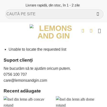
Skip
Livrare rapidă, din stoc, în 1 - 2 zile
to
Caută
content
după:
Unable to locate the requested list
Suport clienți
Ne bucurăm să te ajutăm oricum putem.
0756 100 707
care@lemonsandgin.com
Recent adăugate