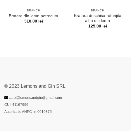
BRANCH
BRANCH
Bratara deschisa rotunjita
Bratara din lemn petrecuta
alba din lemn
310,00
lei
125,00
lei
© 2023 Lemons and Gin SRL
care@lemonsandgin@gmail.com
CUI: 41167996
Autorizatie ANPC nr. 0010875