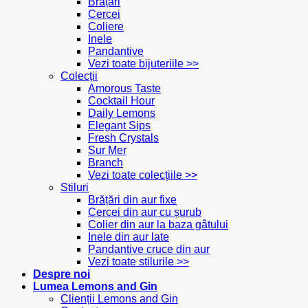
Brățări
Cercei
Coliere
Inele
Pandantive
Vezi toate bijuteriile >>
Colecții
Amorous Taste
Cocktail Hour
Daily Lemons
Elegant Sips
Fresh Crystals
Sur Mer
Branch
Vezi toate colecțiile >>
Stiluri
Brățări din aur fixe
Cercei din aur cu șurub
Colier din aur la baza gâtului
Inele din aur late
Pandantive cruce din aur
Vezi toate stilurile >>
Despre noi
Lumea Lemons and Gin
Clienții Lemons and Gin