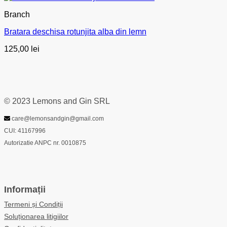
Branch
Bratara deschisa rotunjita alba din lemn
125,00
lei
© 2023 Lemons and Gin SRL
care@lemonsandgin@gmail.com
CUI: 41167996
Autorizatie ANPC nr. 0010875
Informații
Termeni și Condiții
Soluționarea litigiilor