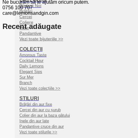
Ne bucurăm să te ajutăm oricum putem.
Bijuterii Noi
0756 100 707
Brățări
care@lemonsandgin.com
Cercei
Coliere
Recent adăugate
Inele
Pandantive
Vezi toate bijuteriile >>
COLECȚII
Amorous Taste
Cocktail Hour
Daily Lemons
Elegant Sips
Sur Mer
Branch
Vezi toate colecțiile >>
STILURI
Brățări din aur fixe
Cercei din aur cu șurub
Colier din aur la baza gâtului
Inele din aur late
Pandantive cruce din aur
Vezi toate stilurile >>