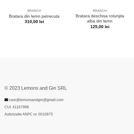
BRANCH
BRANCH
Bratara deschisa rotunjita
Bratara din lemn petrecuta
alba din lemn
310,00
lei
125,00
lei
© 2023 Lemons and Gin SRL
care@lemonsandgin@gmail.com
CUI: 41167996
Autorizatie ANPC nr. 0010875