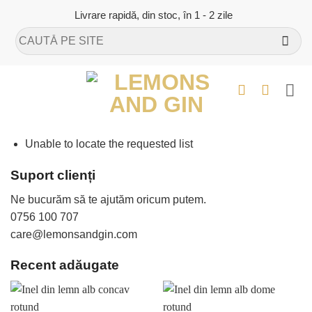
Skip
Livrare rapidă, din stoc, în 1 - 2 zile
to
Caută
content
după:
Unable to locate the requested list
Suport clienți
Ne bucurăm să te ajutăm oricum putem.
0756 100 707
care@lemonsandgin.com
Recent adăugate