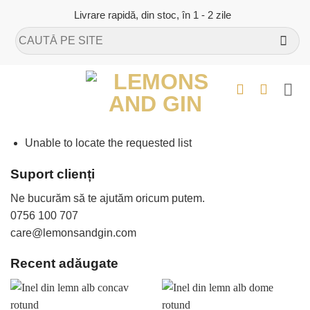
Skip
Livrare rapidă, din stoc, în 1 - 2 zile
to
Caută
content
după:
Unable to locate the requested list
Suport clienți
Ne bucurăm să te ajutăm oricum putem.
0756 100 707
care@lemonsandgin.com
Recent adăugate