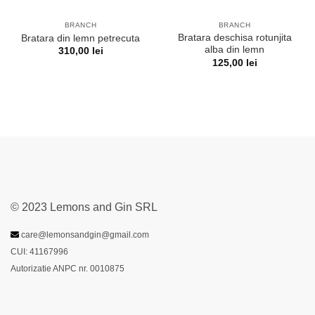
BRANCH
BRANCH
Bratara deschisa rotunjita
Bratara din lemn petrecuta
alba din lemn
310,00
lei
125,00
lei
© 2023 Lemons and Gin SRL
care@lemonsandgin@gmail.com
CUI: 41167996
Autorizatie ANPC nr. 0010875