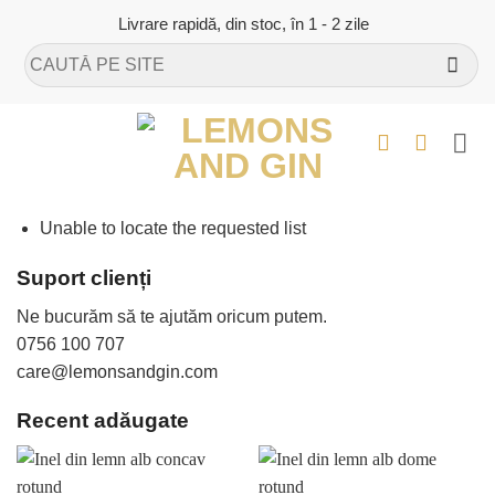
Skip
Livrare rapidă, din stoc, în 1 - 2 zile
to
Caută
content
după:
Unable to locate the requested list
Suport clienți
Ne bucurăm să te ajutăm oricum putem.
0756 100 707
care@lemonsandgin.com
Recent adăugate