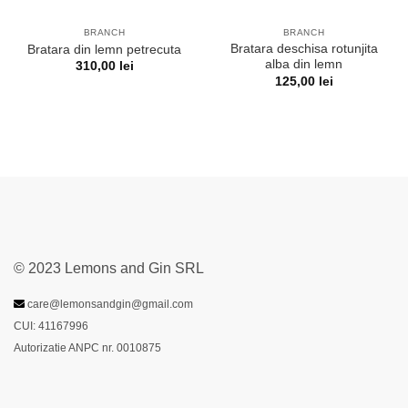
BRANCH
BRANCH
Bratara deschisa rotunjita
Bratara din lemn petrecuta
alba din lemn
310,00
lei
125,00
lei
© 2023 Lemons and Gin SRL
care@lemonsandgin@gmail.com
CUI: 41167996
Autorizatie ANPC nr. 0010875