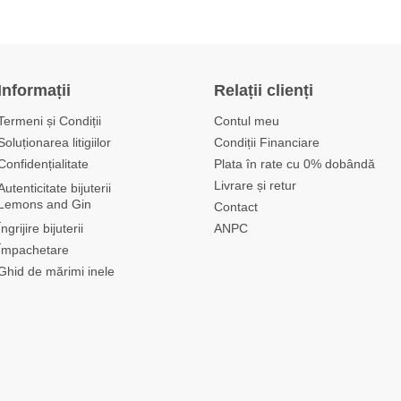
Informații
Relații clienți
Termeni și Condiții
Contul meu
Soluționarea litigiilor
Condiții Financiare
Confidențialitate
Plata în rate cu 0% dobândă
Livrare și retur
Autenticitate bijuterii
Lemons and Gin
Contact
Îngrijire bijuterii
ANPC
Împachetare
Ghid de mărimi inele