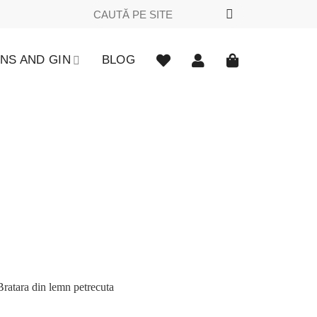
Caută
după:
NS AND GIN
BLOG