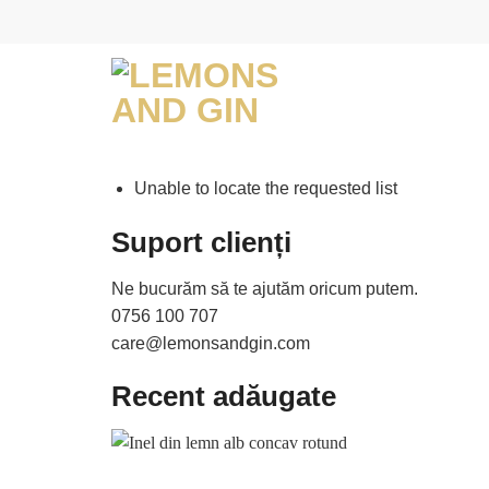
Skip
to
content
Unable to locate the requested list
Suport clienți
Ne bucurăm să te ajutăm oricum putem.
0756 100 707
care@lemonsandgin.com
Recent adăugate