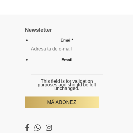
Newsletter
Email
*
Email
This field is for validation
purposes and should be left
unchanged.