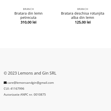
BRANCH
BRANCH
Bratara din lemn
Bratara deschisa rotunjita
petrecuta
alba din lemn
310,00
lei
125,00
lei
© 2023 Lemons and Gin SRL
care@lemonsandgin@gmail.com
CUI: 41167996
Autorizatie ANPC nr. 0010875