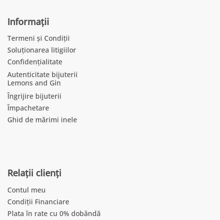
Informații
Termeni și Condiții
Soluționarea litigiilor
Confidențialitate
Autenticitate bijuterii
Lemons and Gin
Îngrijire bijuterii
Împachetare
Ghid de mărimi inele
Relații clienți
Contul meu
Condiții Financiare
Plata în rate cu 0% dobândă