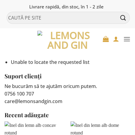
Skip
Livrare rapidă, din stoc, în 1 - 2 zile
to
Caută
content
după:
Unable to locate the requested list
Suport clienți
Ne bucurăm să te ajutăm oricum putem.
0756 100 707
care@lemonsandgin.com
Recent adăugate