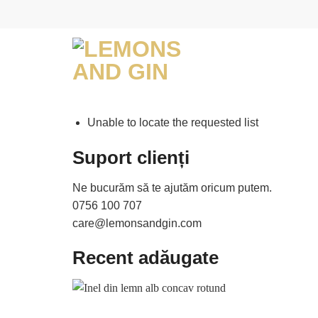
Skip
to
content
Unable to locate the requested list
Suport clienți
Ne bucurăm să te ajutăm oricum putem.
0756 100 707
care@lemonsandgin.com
Recent adăugate