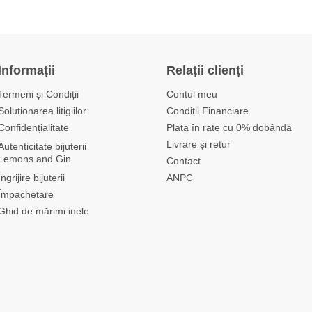
Informații
Relații clienți
Termeni și Condiții
Contul meu
Soluționarea litigiilor
Condiții Financiare
Confidențialitate
Plata în rate cu 0% dobândă
Livrare și retur
Autenticitate bijuterii
Lemons and Gin
Contact
Îngrijire bijuterii
ANPC
Împachetare
Ghid de mărimi inele