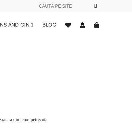
Caută
după:
NS AND GIN
BLOG