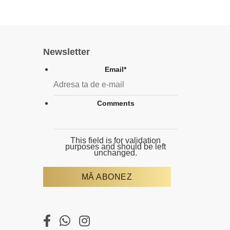
Newsletter
Email
*
Comments
This field is for validation
purposes and should be left
unchanged.