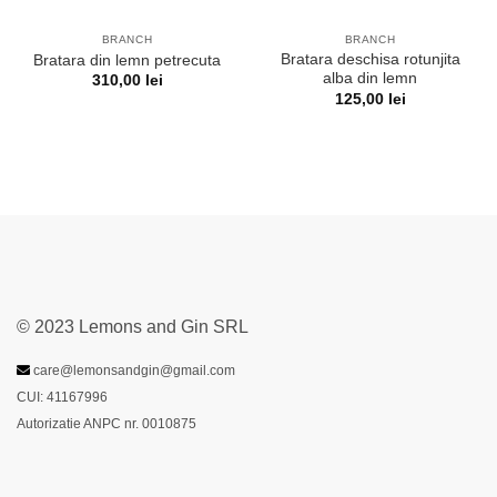
BRANCH
BRANCH
Bratara deschisa rotunjita
Bratara din lemn petrecuta
alba din lemn
310,00
lei
125,00
lei
© 2023 Lemons and Gin SRL
care@lemonsandgin@gmail.com
CUI: 41167996
Autorizatie ANPC nr. 0010875