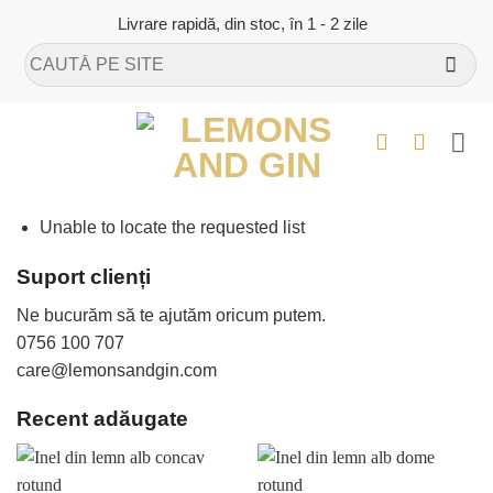
Skip
Livrare rapidă, din stoc, în 1 - 2 zile
to
Caută
content
după:
Unable to locate the requested list
Suport clienți
Ne bucurăm să te ajutăm oricum putem.
0756 100 707
care@lemonsandgin.com
Recent adăugate