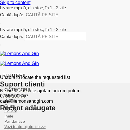
Skip to content
Livrare rapidă, din stoc, în 1 - 2 zile
Caută după:
Livrare rapidă, din stoc, în 1 - 2 zile
Caută după:
BIJUTERII
Unable to locate the requested list
Suport clienți
CATEGORII
Ne bucurăm să te ajutăm oricum putem.
Bijuterii Noi
0756 100 707
Brățări
care@lemonsandgin.com
Cercei
Recent adăugate
Coliere
Inele
Pandantive
Vezi toate bijuteriile >>