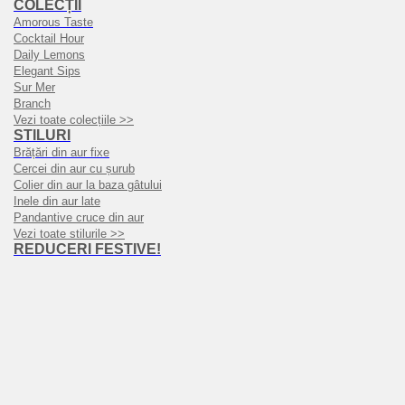
COLECȚII
Amorous Taste
Cocktail Hour
Daily Lemons
Elegant Sips
Sur Mer
Branch
Vezi toate colecțiile >>
STILURI
Brățări din aur fixe
Cercei din aur cu șurub
Colier din aur la baza gâtului
Inele din aur late
Pandantive cruce din aur
Vezi toate stilurile >>
REDUCERI FESTIVE!