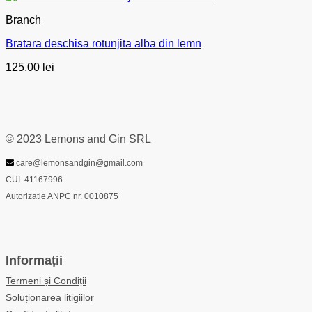
Branch
Bratara deschisa rotunjita alba din lemn
125,00
lei
© 2023 Lemons and Gin SRL
care@lemonsandgin@gmail.com
CUI: 41167996
Autorizatie ANPC nr. 0010875
Informații
Termeni și Condiții
Soluționarea litigiilor