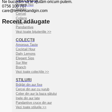
Ne bucurăm să te ajutăm oricum putem.
Bijuterii Noi
0756 100 707
Brățări
care@lemonsandgin.com
Cercei
Coliere
Recent adăugate
Inele
Pandantive
Vezi toate bijuteriile >>
COLECȚII
Amorous Taste
Cocktail Hour
Daily Lemons
Elegant Sips
Sur Mer
Branch
Vezi toate colecțiile >>
STILURI
Brățări din aur fixe
Cercei din aur cu șurub
Colier din aur la baza gâtului
Inele din aur late
Pandantive cruce din aur
Vezi toate stilurile >>