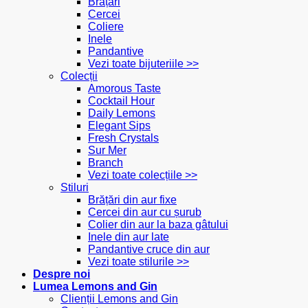
Brățări
Cercei
Coliere
Inele
Pandantive
Vezi toate bijuteriile >>
Colecții
Amorous Taste
Cocktail Hour
Daily Lemons
Elegant Sips
Fresh Crystals
Sur Mer
Branch
Vezi toate colecțiile >>
Stiluri
Brățări din aur fixe
Cercei din aur cu șurub
Colier din aur la baza gâtului
Inele din aur late
Pandantive cruce din aur
Vezi toate stilurile >>
Despre noi
Lumea Lemons and Gin
Clienții Lemons and Gin