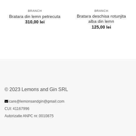
BRANCH
BRANCH
Bratara deschisa rotunjita
Bratara din lemn petrecuta
alba din lemn
310,00
lei
125,00
lei
© 2023 Lemons and Gin SRL
care@lemonsandgin@gmail.com
CUI: 41167996
Autorizatie ANPC nr. 0010875