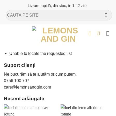
Skip
Livrare rapidă, din stoc, în 1 - 2 zile
to
Caută
content
după:
Unable to locate the requested list
Suport clienți
Ne bucurăm să te ajutăm oricum putem.
0756 100 707
care@lemonsandgin.com
Recent adăugate