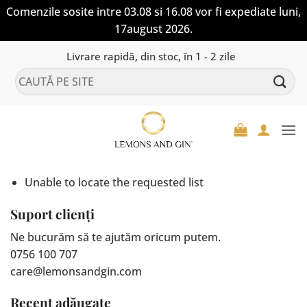
Comenzile sosite intre 03.08 si 16.08 vor fi expediate luni,
17august 2026.
Skip
Livrare rapidă, din stoc, în 1 - 2 zile
to
Caută
content
după:
Unable to locate the requested list
Suport clienți
Ne bucurăm să te ajutăm oricum putem.
0756 100 707
care@lemonsandgin.com
Recent adăugate