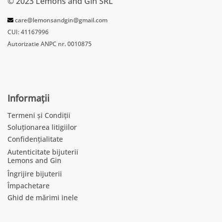
© 2023 Lemons and Gin SRL
care@lemonsandgin@gmail.com
CUI: 41167996
Autorizatie ANPC nr. 0010875
Informații
Termeni și Condiții
Soluționarea litigiilor
Confidențialitate
Autenticitate bijuterii
Lemons and Gin
Îngrijire bijuterii
Împachetare
Ghid de mărimi inele