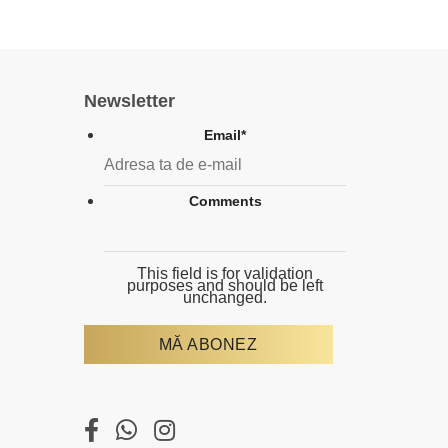
Newsletter
Email
*
Comments
This field is for validation
purposes and should be left
unchanged.