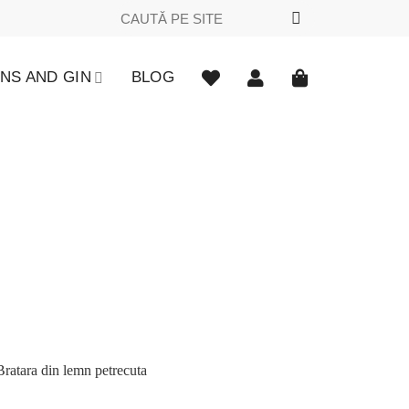
Caută
după:
NS AND GIN
BLOG