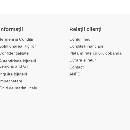
Informații
Relații clienți
Termeni și Condiții
Contul meu
Soluționarea litigiilor
Condiții Financiare
Confidențialitate
Plata în rate cu 0% dobândă
Livrare și retur
Autenticitate bijuterii
Lemons and Gin
Contact
Îngrijire bijuterii
ANPC
Împachetare
Ghid de mărimi inele