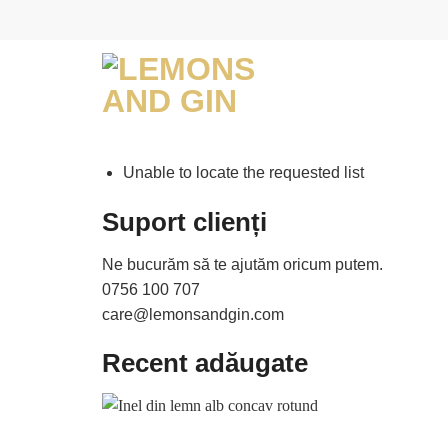
Skip
to
content
Unable to locate the requested list
Suport clienți
Ne bucurăm să te ajutăm oricum putem.
0756 100 707
care@lemonsandgin.com
Recent adăugate